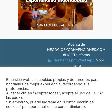
Acerca de
NEGOCIOSYCONVENCIONES.COM
#NCSíTeInforma
Escríbenos por WhatsApp
o por
mail a
contacto@negociosyconvenciones.com
Este sitio web usa cookies propias y de terceros para
brindarle una mejor experiencia, recordando sus
preferencias.
Al hacer clic en "Aceptar todas", acepta el uso de TODAS
las cookies.
Sin embargo, puede ingresar en "Configuración de
© Negocios y Convenciones
cookies" para personalizar su consentimiento.