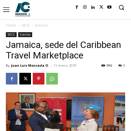
Home
MICE
Eventos
MICE
Eventos
Jamaica, sede del Caribbean
Travel Marketplace
By
Juan Luis Moncada O.
-
11 enero, 2019
996
0