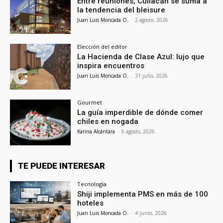
Entre reuniones, Culiacán se suma a
la tendencia del bleisure
Juan Luis Moncada O.
-
2 agosto, 2026
Elección del editor
La Hacienda de Clase Azul: lujo que
inspira encuentros
Juan Luis Moncada O.
-
31 julio, 2026
Gourmet
La guía imperdible de dónde comer
chiles en nogada
Karina Alcántara
-
6 agosto, 2026
TE PUEDE INTERESAR
Tecnología
Shiji implementa PMS en más de 100
hoteles
Juan Luis Moncada O.
-
4 junio, 2026