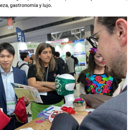
leza, gastronomía y lujo
.