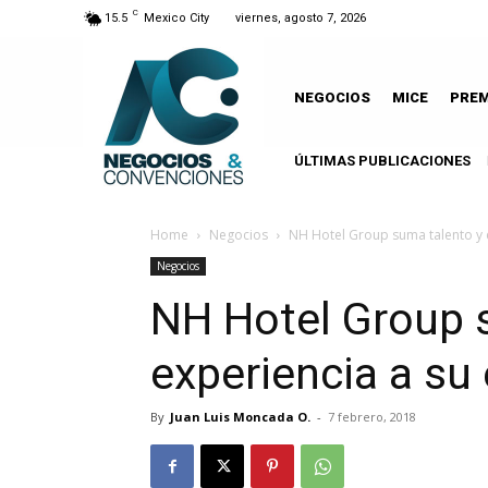
C
15.5
Mexico City
viernes, agosto 7, 2026
NEGOCIOS
MICE
PRE
ÚLTIMAS PUBLICACIONES
Home
Negocios
NH Hotel Group suma talento y 
Negocios
NH Hotel Group 
experiencia a su
By
Juan Luis Moncada O.
-
7 febrero, 2018