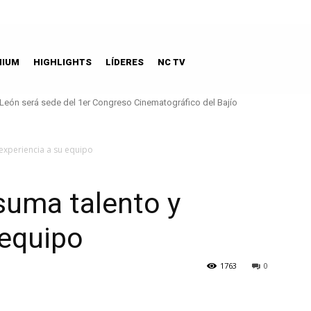
MIUM
HIGHLIGHTS
LÍDERES
NC TV
León será sede del 1er Congreso Cinematográfico del Bajío
Aeroméxico patrocinador oficial de la NFL en México
experiencia a su equipo
suma talento y
 equipo
1763
0