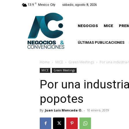
C
13.9
Mexico City
sábado, agosto 8, 2026
NEGOCIOS
MICE
PRE
ÚLTIMAS PUBLICACIONES
Home
MICE
Green Meetings
Por una industria 
MICE
Green Meetings
Por una industria
popotes
By
Juan Luis Moncada O.
-
10 enero, 2019