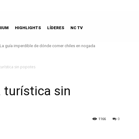
MIUM
HIGHLIGHTS
LÍDERES
NC TV
La guía imperdible de dónde comer chiles en nogada
León será sede del 1er Congreso Cinematográfico del Bajío
turística sin popotes
 turística sin
1166
0