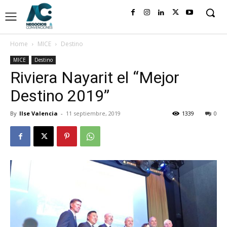
Home
MICE
Destino
MICE
Destino
Riviera Nayarit el “Mejor
Destino 2019”
By
Ilse Valencia
-
11 septiembre, 2019
1339
0