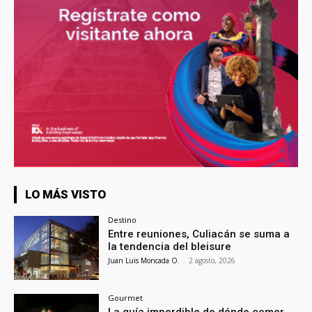
LO MÁS VISTO
Destino
Entre reuniones, Culiacán se suma a
la tendencia del bleisure
Juan Luis Moncada O.
-
2 agosto, 2026
Gourmet
La guía imperdible de dónde comer