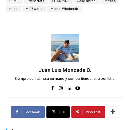
COMIR
EventProfs
FITUR 2025
José Bisteni
México
mice
MICE world
Michel Wholmuth
Juan Luis Moncada O.
Siempre con cámara en mano y compartiendo letra por letra.
Facebook
X
Pinterest