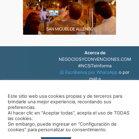
Acerca de
NEGOCIOSYCONVENCIONES.COM
#NCSíTeInforma
Escríbenos por WhatsApp
o por
mail a
contacto@negociosyconvenciones.com
Este sitio web usa cookies propias y de terceros para
brindarle una mejor experiencia, recordando sus
preferencias.
Al hacer clic en "Aceptar todas", acepta el uso de TODAS
las cookies.
Sin embargo, puede ingresar en "Configuración de
© Negocios y Convenciones
cookies" para personalizar su consentimiento.