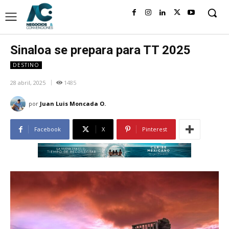
Sinaloa se prepara para TT 2025
DESTINO
28 abril, 2025
1485
por
Juan Luis Moncada O.
Facebook
X
Pinterest