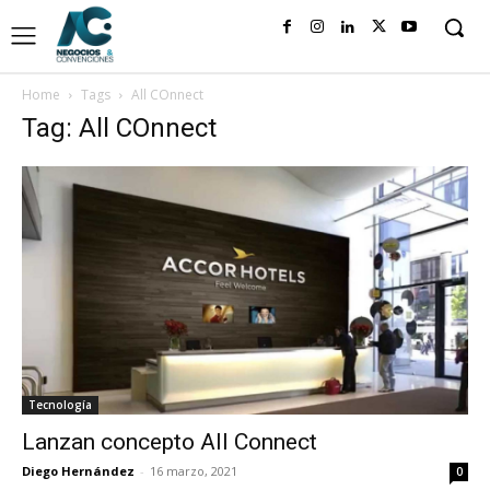
Home
Tags
All COnnect
Tag: All COnnect
Tecnología
Lanzan concepto All Connect
Diego Hernández
-
16 marzo, 2021
0