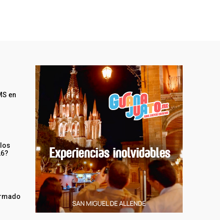
MS en
 los
26?
irmado