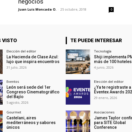
negocios
Juan Luis Moncada O.
-
25 octubre, 2018
0
 VISTO
TE PUEDE INTERESAR
Elección del editor
Tecnología
La Hacienda de Clase Azul:
Shiji implementa P
lujo que inspira encuentros
más de 100 hoteles
31 julio, 2026
4 junio, 2026
Eventos
Elección del editor
León será sede del 1er
¿Ya te registraste a
Congreso Cinematográfico
Eventex Awards 20
del Bajío
29 enero, 2026
5 agosto, 2026
Gourmet
Asociaciones
Castelani, aires
James Taylor conf
mediterráneos y sabores
para SITE Global
únicos
Conference