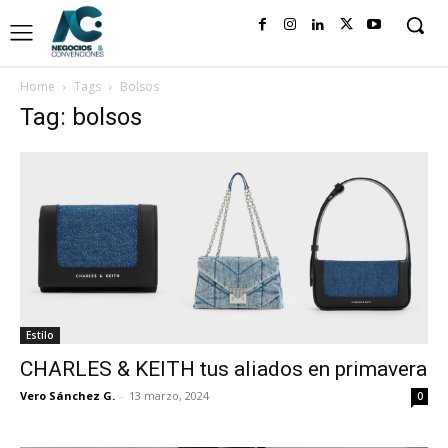
Home
Tags
Bolsos
Tag: bolsos
Estilo
CHARLES & KEITH tus aliados en primavera
Vero Sánchez G.
-
13 marzo, 2024
0