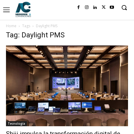
Home
Tags
Daylight PMS
Tag: Daylight PMS
Tecnología
Shiji impulsa la transformación digital de