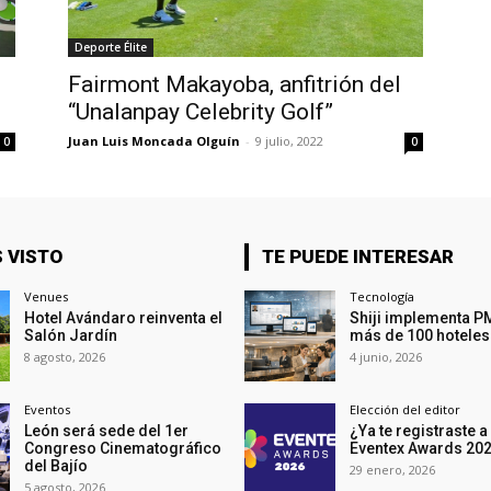
Deporte Élite
Fairmont Makayoba, anfitrión del
“Unalanpay Celebrity Golf”
Juan Luis Moncada Olguín
-
9 julio, 2022
0
0
 VISTO
TE PUEDE INTERESAR
Venues
Tecnología
Hotel Avándaro reinventa el
Shiji implementa P
Salón Jardín
más de 100 hoteles
8 agosto, 2026
4 junio, 2026
Eventos
Elección del editor
León será sede del 1er
¿Ya te registraste a
Congreso Cinematográfico
Eventex Awards 20
del Bajío
29 enero, 2026
5 agosto, 2026