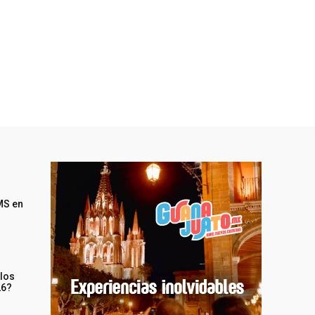
MS en
 los
26?