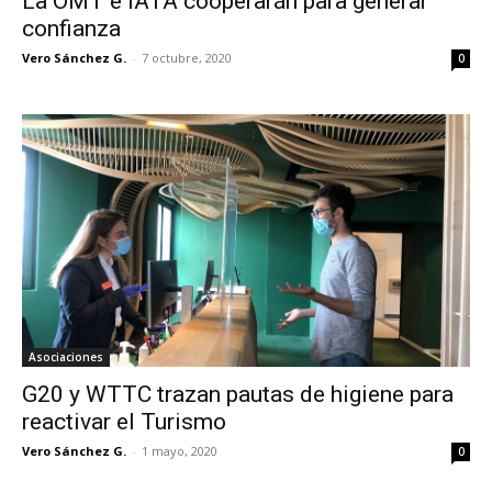
La OMT e IATA cooperarán para generar
confianza
Vero Sánchez G.
-
7 octubre, 2020
0
Asociaciones
G20 y WTTC trazan pautas de higiene para
reactivar el Turismo
Vero Sánchez G.
-
1 mayo, 2020
0