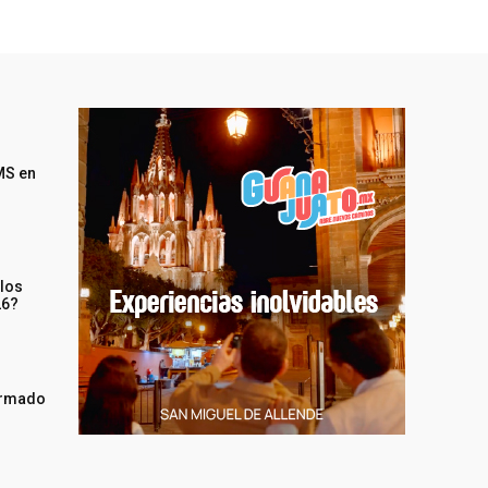
MS en
 los
26?
irmado