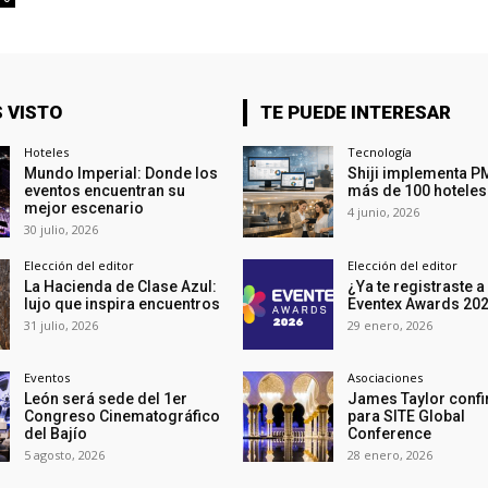
 VISTO
TE PUEDE INTERESAR
Hoteles
Tecnología
Mundo Imperial: Donde los
Shiji implementa P
eventos encuentran su
más de 100 hoteles
mejor escenario
4 junio, 2026
30 julio, 2026
Elección del editor
Elección del editor
La Hacienda de Clase Azul:
¿Ya te registraste a
lujo que inspira encuentros
Eventex Awards 20
31 julio, 2026
29 enero, 2026
Eventos
Asociaciones
León será sede del 1er
James Taylor conf
Congreso Cinematográfico
para SITE Global
del Bajío
Conference
5 agosto, 2026
28 enero, 2026