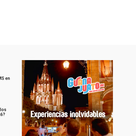
MS en
 los
26?