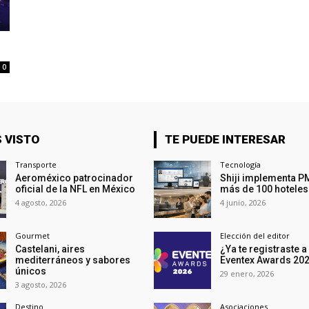
0
 VISTO
TE PUEDE INTERESAR
Transporte
Tecnología
Aeroméxico patrocinador
Shiji implementa P
oficial de la NFL en México
más de 100 hoteles
4 agosto, 2026
4 junio, 2026
Gourmet
Elección del editor
Castelani, aires
¿Ya te registraste a
mediterráneos y sabores
Eventex Awards 20
únicos
29 enero, 2026
3 agosto, 2026
Destino
Asociaciones