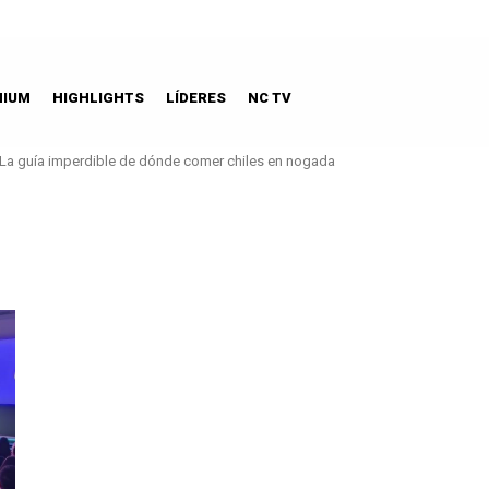
MIUM
HIGHLIGHTS
LÍDERES
NC TV
a guía imperdible de dónde comer chiles en nogada
Castelani, aires mediterráneos y sabores únicos