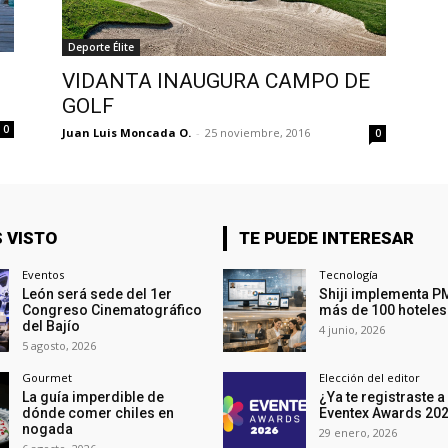
Deporte Élite
VIDANTA INAUGURA CAMPO DE
GOLF
0
Juan Luis Moncada O.
-
25 noviembre, 2016
0
 VISTO
TE PUEDE INTERESAR
Eventos
Tecnología
León será sede del 1er
Shiji implementa P
Congreso Cinematográfico
más de 100 hoteles
del Bajío
4 junio, 2026
5 agosto, 2026
Gourmet
Elección del editor
La guía imperdible de
¿Ya te registraste a
dónde comer chiles en
Eventex Awards 20
nogada
29 enero, 2026