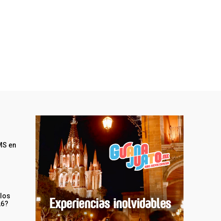
MS en
 los
26?