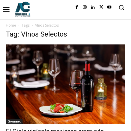
Home
Tags
VInos Selectos
Tag: VInos Selectos
Gourmet