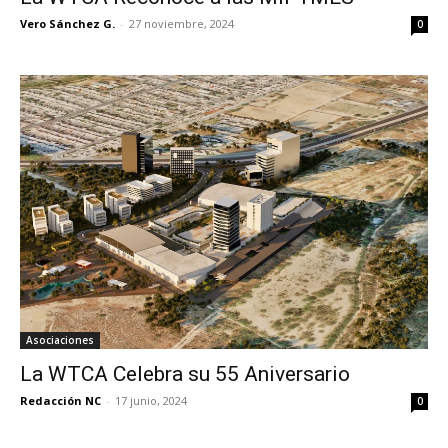
Vero Sánchez G.
-
27 noviembre, 2024
0
Asociaciones
La WTCA Celebra su 55 Aniversario
Redacción NC
-
17 junio, 2024
0