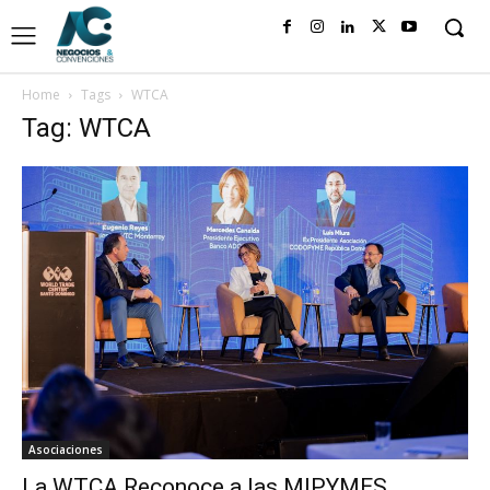
Home
Tags
WTCA
Tag: WTCA
Asociaciones
La WTCA Reconoce a las MIPYMES