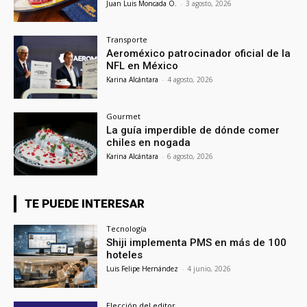
Juan Luis Moncada O.
-
3 agosto, 2026
Transporte
Aeroméxico patrocinador oficial de la
NFL en México
Karina Alcántara
-
4 agosto, 2026
Gourmet
La guía imperdible de dónde comer
chiles en nogada
Karina Alcántara
-
6 agosto, 2026
TE PUEDE INTERESAR
Tecnología
Shiji implementa PMS en más de 100
hoteles
Luis Felipe Hernández
-
4 junio, 2026
Elección del editor