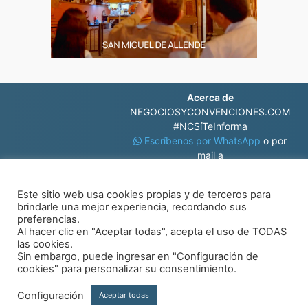
Acerca de
NEGOCIOSYCONVENCIONES.COM
#NCSíTeInforma
Escríbenos por WhatsApp
o por
mail a
contacto@negociosyconvenciones.com
Este sitio web usa cookies propias y de terceros para
brindarle una mejor experiencia, recordando sus
preferencias.
Al hacer clic en "Aceptar todas", acepta el uso de TODAS
las cookies.
Sin embargo, puede ingresar en "Configuración de
© Negocios y Convenciones
cookies" para personalizar su consentimiento.
Configuración
Aceptar todas
Aviso de privacidad