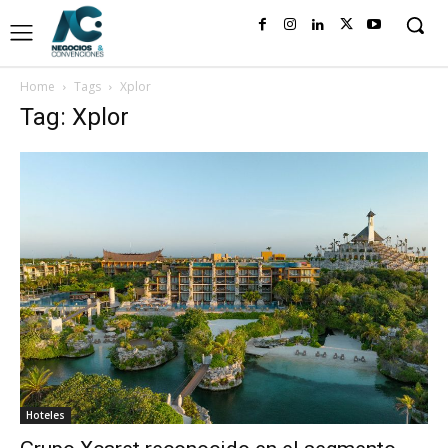
Home
Tags
Xplor
Tag: Xplor
Hoteles