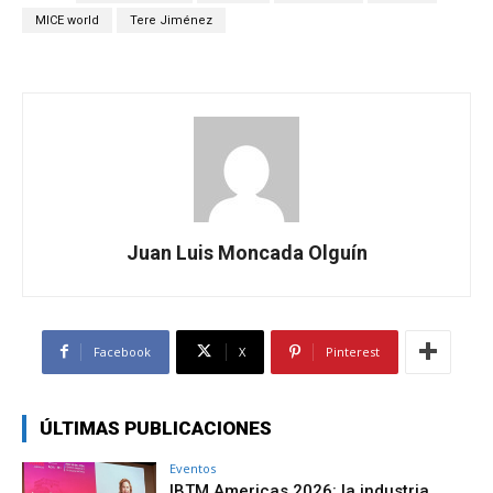
MICE world
Tere Jiménez
Juan Luis Moncada Olguín
Facebook
X
Pinterest
ÚLTIMAS PUBLICACIONES
Eventos
IBTM Americas 2026: la industria