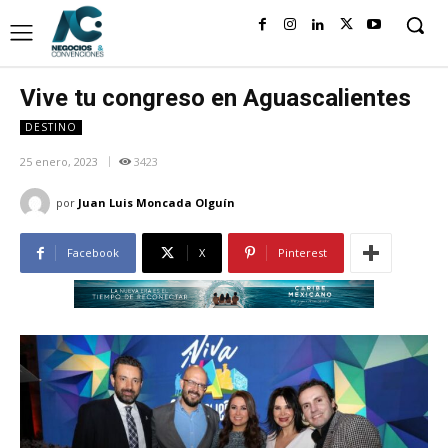
Vive tu congreso en Aguascalientes
DESTINO
25 enero, 2023
3423
por
Juan Luis Moncada Olguín
Facebook
X
Pinterest