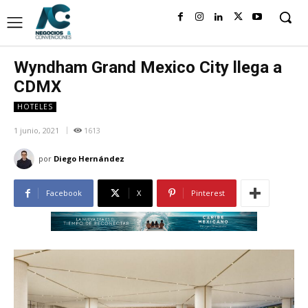
Wyndham Grand Mexico City llega a
CDMX
HOTELES
1 junio, 2021
1613
por
Diego Hernández
Facebook
X
Pinterest