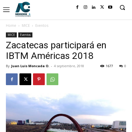
Home
MICE
Eventos
MICE
Eventos
Zacatecas participará en
IBTM Américas 2018
By
Juan Luis Moncada O.
-
4 septiembre, 2018
1677
0