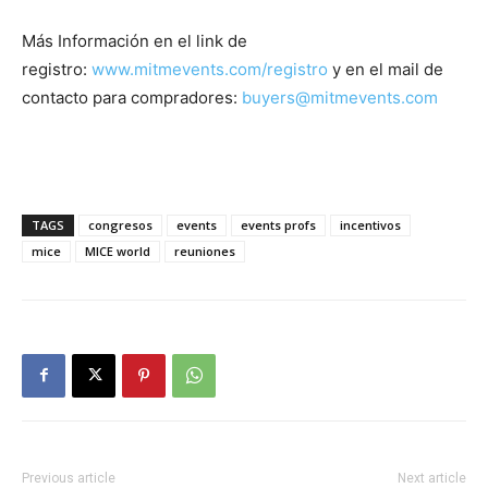
Más Información en el link de
registro:
www.mitmevents.com/registro
y en el mail de
contacto para compradores:
buyers@mitmevents.com
TAGS
congresos
events
events profs
incentivos
mice
MICE world
reuniones
Previous article
Next article