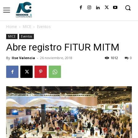
Home
MICE
Eventos
MICE
Eventos
Abre registro FITUR MITM
By
Ilse Valencia
-
26 noviembre, 2018
1012
0