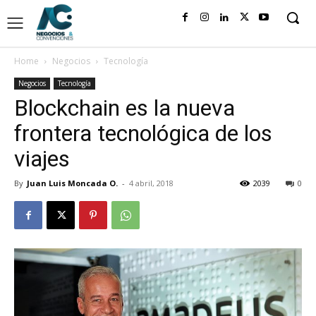
Home
Negocios
Tecnología
Negocios
Tecnología
Blockchain es la nueva
frontera tecnológica de los
viajes
By
Juan Luis Moncada O.
-
4 abril, 2018
2039
0