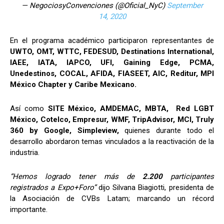
— NegociosyConvenciones (@Oficial_NyC)
September
14, 2020
En el programa académico participaron representantes de
UWTO, OMT, WTTC, FEDESUD, Destinations International,
IAEE, IATA, IAPCO, UFI, Gaining Edge, PCMA,
Unedestinos, COCAL, AFIDA, FIASEET, AIC, Reditur, MPI
México Ch
apter y Caribe Mexicano.
Así como
SITE México, AMDEMAC, MBTA, Red LGBT
México, Cotelco, Empresur, WMF, TripAdvisor, MCI, Truly
360 by Google, Simpleview,
quienes durante todo el
desarrollo abordaron temas vinculados a la reactivación de la
industria.
“Hemos logrado tener más de
2.200
participantes
registrados a Expo+Foro”
dijo Silvana Biagiotti, presidenta de
la Asociación de CVBs Latam; marcando un récord
importante.