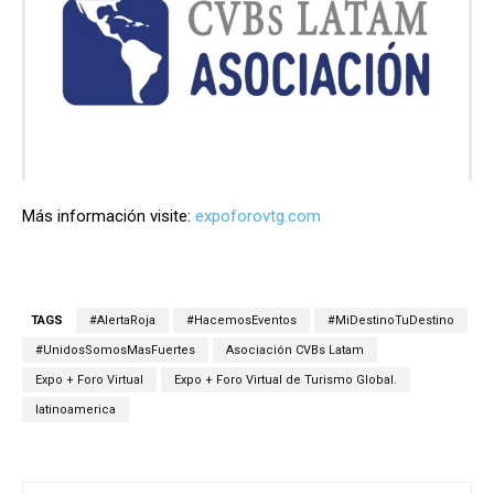
Más información visite:
expoforovtg.com
TAGS
#AlertaRoja
#HacemosEventos
#MiDestinoTuDestino
#UnidosSomosMasFuertes
Asociación CVBs Latam
Expo + Foro Virtual
Expo + Foro Virtual de Turismo Global.
latinoamerica