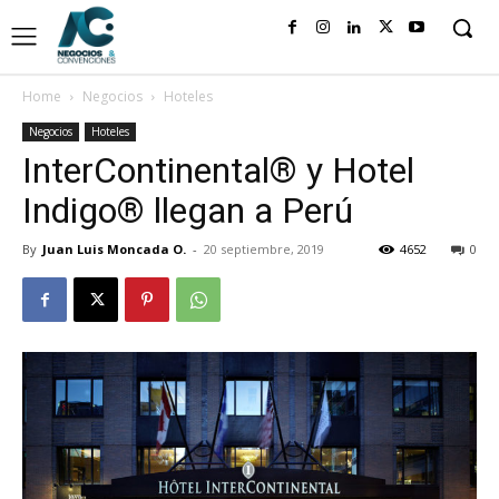
Home
Negocios
Hoteles
Negocios
Hoteles
InterContinental® y Hotel
Indigo® llegan a Perú
By
Juan Luis Moncada O.
-
20 septiembre, 2019
4652
0