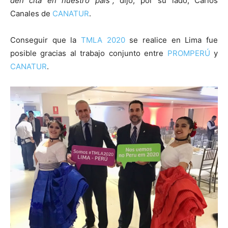
den cita en nuestro país”,
dijo, por su lado, Carlos
Canales de
CANATUR
.
Conseguir que la
TMLA 2020
se realice en Lima fue
posible gracias al trabajo conjunto entre
PROMPERÚ
y
CANATUR
.