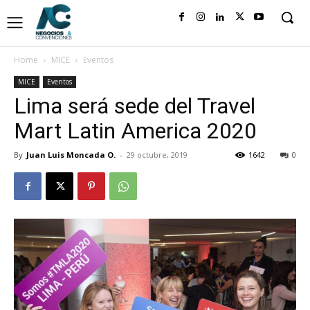
Home
MICE
Eventos
MICE
Eventos
Lima será sede del Travel
Mart Latin America 2020
By
Juan Luis Moncada O.
-
29 octubre, 2019
1642
0