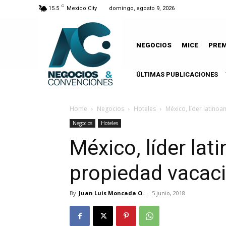
C
15.5
Mexico City
domingo, agosto 9, 2026
NEGOCIOS
MICE
PRE
ÚLTIMAS PUBLICACIONES
Home
Negocios
Hoteles
México, líder latino
Negocios
Hoteles
México, líder la
propiedad vacac
By
Juan Luis Moncada O.
-
5 junio, 2018