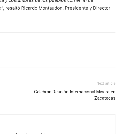
gía y costumbres de los pueblos con el fin de
n
”, resaltó Ricardo Montaudon, Presidente y Director
Next article
Celebran Reunión Internacional Minera en
Zacatecas