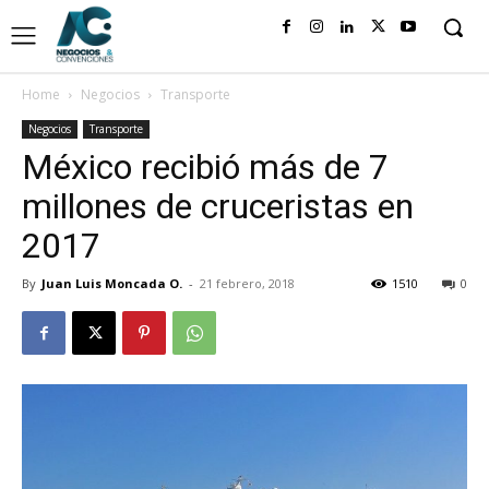
Home
Negocios
Transporte
Negocios
Transporte
México recibió más de 7
millones de cruceristas en
2017
By
Juan Luis Moncada O.
-
21 febrero, 2018
1510
0