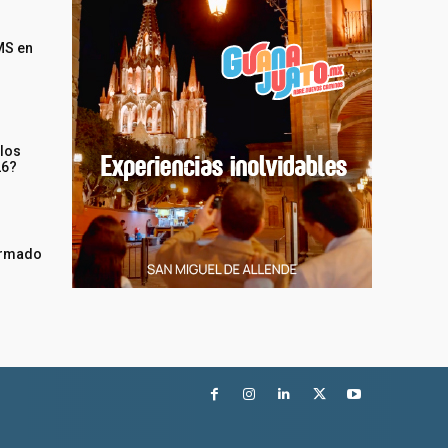
MS en
 los
26?
irmado