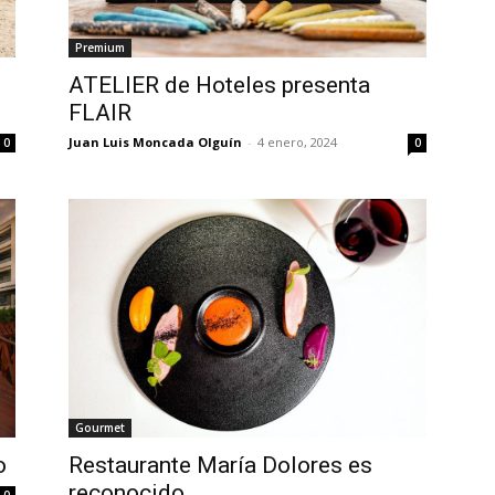
Premium
ATELIER de Hoteles presenta
FLAIR
Juan Luis Moncada Olguín
-
4 enero, 2024
0
0
Gourmet
o
Restaurante María Dolores es
reconocido
0