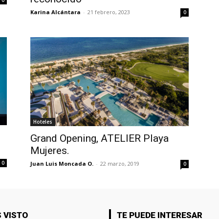
Karina Alcántara
-
21 febrero, 2023
0
Hoteles
Grand Opening, ATELIER Playa
Mujeres.
0
Juan Luis Moncada O.
-
22 marzo, 2019
0
 VISTO
TE PUEDE INTERESAR