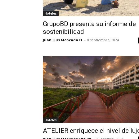
Hoteles
GrupoBD presenta su informe de
sostenibilidad
Juan Luis Moncada O.
-
8 septiembre, 2024
Hoteles
ATELIER enriquece el nivel de luj
Juan Luis Moncada Olguín
-
23 octubre, 2023