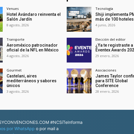
Venues
Tecnología
Hotel Avándaro reinventa el
Shiji implementa P
Salón Jardín
más de 100 hoteles
8 agosto, 2026
4 junio, 2026
Transporte
Elección del editor
Aeroméxico patrocinador
¿Ya te registraste a
oficial de la NFL en México
Eventex Awards 20
4 agosto, 2026
29 enero, 2026
Gourmet
Asociaciones
Castelani, aires
James Taylor conf
mediterráneos y sabores
para SITE Global
únicos
Conference
3 agosto, 2026
28 enero, 2026
YCONVENCIONES.COM #NCSíTeInforma
nos por WhatsApp
o por mail a