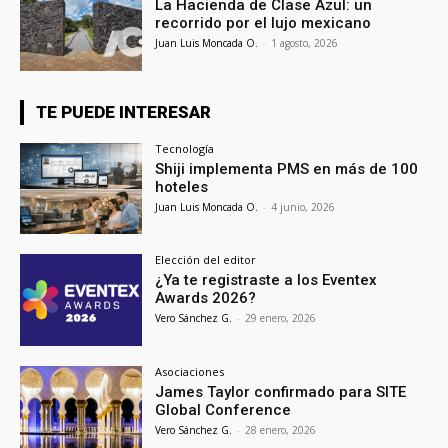
La Hacienda de Clase Azul: un
recorrido por el lujo mexicano
Juan Luis Moncada O.
-
1 agosto, 2026
TE PUEDE INTERESAR
Tecnología
Shiji implementa PMS en más de 100
hoteles
Juan Luis Moncada O.
-
4 junio, 2026
Elección del editor
¿Ya te registraste a los Eventex
Awards 2026?
Vero Sánchez G.
-
29 enero, 2026
Asociaciones
James Taylor confirmado para SITE
Global Conference
Vero Sánchez G.
-
28 enero, 2026