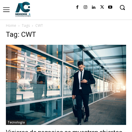
Home
Tags
CWT
Tag: CWT
Tecnología