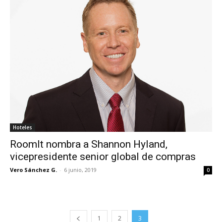
Hoteles
RoomIt nombra a Shannon Hyland,
vicepresidente senior global de compras
Vero Sánchez G.
-
6 junio, 2019
0
1
2
3