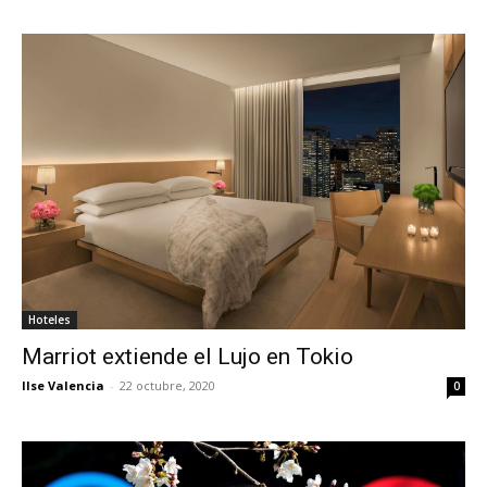
Hoteles
Marriot extiende el Lujo en Tokio
Ilse Valencia
-
22 octubre, 2020
0