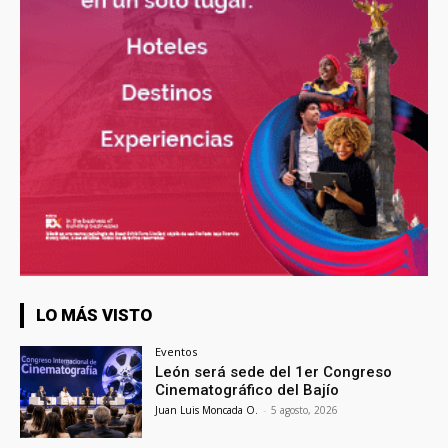
LO MÁS VISTO
Eventos
León será sede del 1er Congreso
Cinematográfico del Bajío
Juan Luis Moncada O.
-
5 agosto, 2026