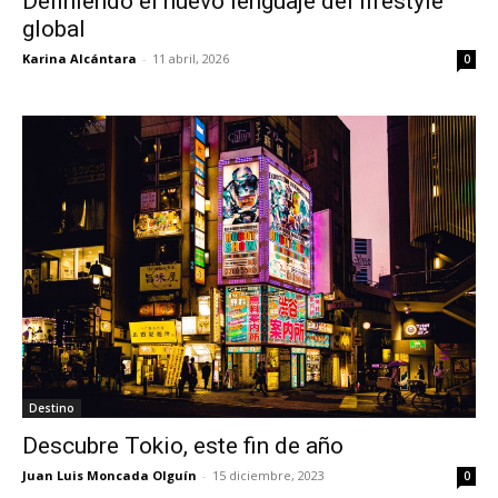
Definiendo el nuevo lenguaje del lifestyle
global
Karina Alcántara
-
11 abril, 2026
0
Destino
Descubre Tokio, este fin de año
Juan Luis Moncada Olguín
-
15 diciembre, 2023
0