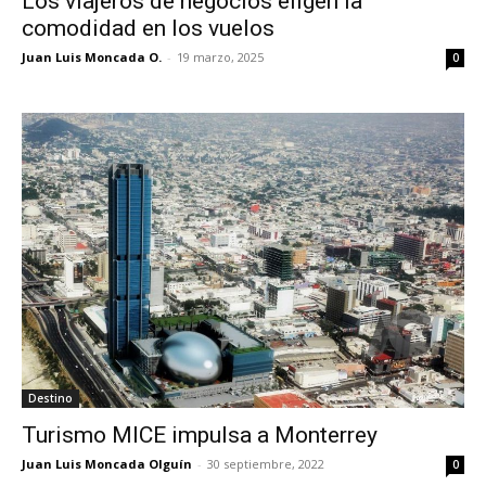
Los viajeros de negocios eligen la
comodidad en los vuelos
Juan Luis Moncada O.
-
19 marzo, 2025
0
Destino
Turismo MICE impulsa a Monterrey
Juan Luis Moncada Olguín
-
30 septiembre, 2022
0