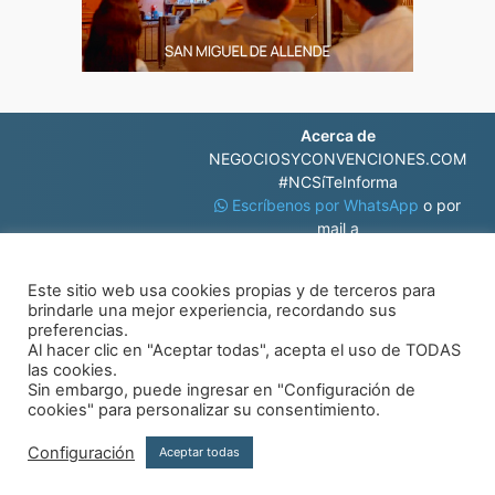
Acerca de
NEGOCIOSYCONVENCIONES.COM
#NCSíTeInforma
Escríbenos por WhatsApp
o por
mail a
contacto@negociosyconvenciones.com
Este sitio web usa cookies propias y de terceros para
brindarle una mejor experiencia, recordando sus
preferencias.
Al hacer clic en "Aceptar todas", acepta el uso de TODAS
las cookies.
Sin embargo, puede ingresar en "Configuración de
© Negocios y Convenciones
cookies" para personalizar su consentimiento.
Configuración
Aceptar todas
Aviso de privacidad