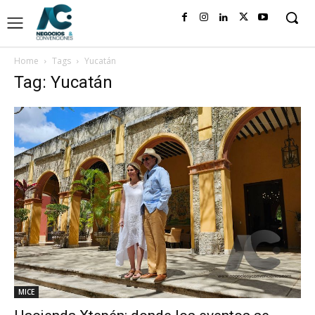
Home
Tags
Yucatán
Tag: Yucatán
MICE