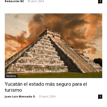
Redacción NC
-
30 abril, 2024
0
Destino
Yucatán el estado más seguro para el
turismo
Juan Luis Moncada O.
-
25 abril, 2024
0