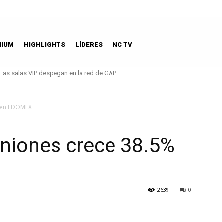
MIUM
HIGHLIGHTS
LÍDERES
NC TV
s salas VIP despegan en la red de GAP
Treasurie Island TI Las Vegas forma parte de Accor
% en EDOMEX
uniones crece 38.5%
2639
0