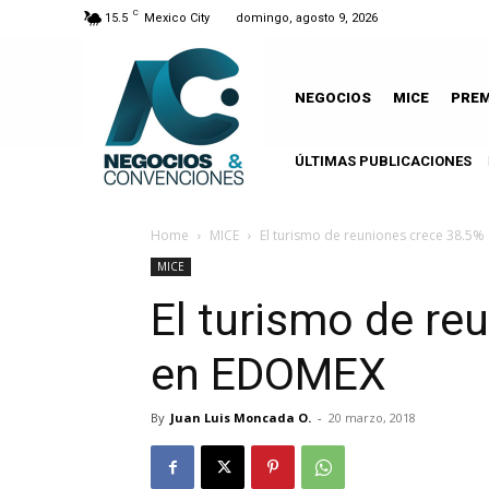
C
15.5
Mexico City
domingo, agosto 9, 2026
NEGOCIOS
MICE
PRE
ÚLTIMAS PUBLICACIONES
La
Home
MICE
El turismo de reuniones crece 38.5
MICE
El turismo de re
en EDOMEX
By
Juan Luis Moncada O.
-
20 marzo, 2018