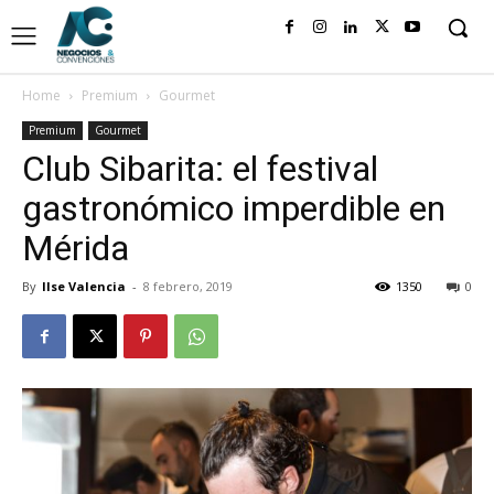
Home
Premium
Gourmet
Premium
Gourmet
Club Sibarita: el festival
gastronómico imperdible en
Mérida
By
Ilse Valencia
-
8 febrero, 2019
1350
0