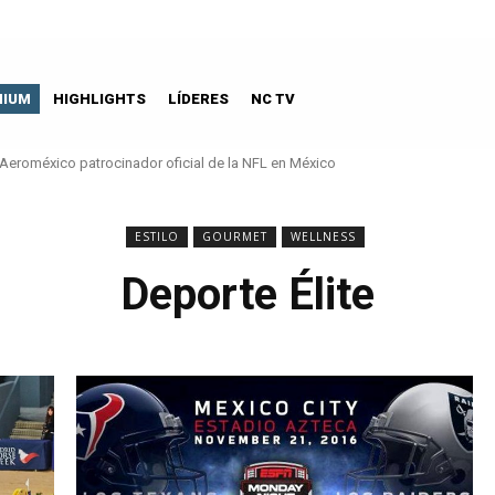
MIUM
HIGHLIGHTS
LÍDERES
NC TV
Aeroméxico patrocinador oficial de la NFL en México
ESTILO
GOURMET
WELLNESS
Deporte Élite