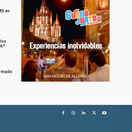
MS en
 los
26?
irmado