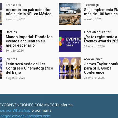
Transporte
Tecnología
Aeroméxico patrocinador
Shiji implementa P
oficial de la NFL en México
más de 100 hoteles
4 agosto, 2026
4 junio, 2026
Hoteles
Elección del editor
Mundo Imperial: Donde los
¿Ya te registraste a
eventos encuentran su
Eventex Awards 20
mejor escenario
29 enero, 2026
30 julio, 2026
Eventos
Asociaciones
León será sede del 1er
James Taylor conf
Congreso Cinematográfico
para SITE Global
del Bajío
Conference
5 agosto, 2026
28 enero, 2026
YCONVENCIONES.COM #NCSíTeInforma
nos por WhatsApp
o por mail a
negociosyconvenciones.com