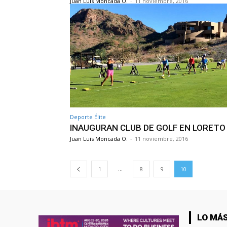
Juan Luis Moncada O.
-
11 noviembre, 2016
Deporte Élite
INAUGURAN CLUB DE GOLF EN LORETO
Juan Luis Moncada O.
-
11 noviembre, 2016
...
1
8
9
10
LO MÁS