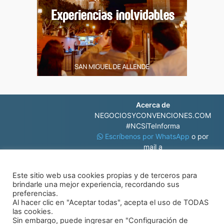
Acerca de
NEGOCIOSYCONVENCIONES.COM
#NCSíTeInforma
Escríbenos por WhatsApp
o por
mail a
contacto@negociosyconvenciones.com
Este sitio web usa cookies propias y de terceros para
brindarle una mejor experiencia, recordando sus
preferencias.
Al hacer clic en "Aceptar todas", acepta el uso de TODAS
las cookies.
Sin embargo, puede ingresar en "Configuración de
© Negocios y Convenciones