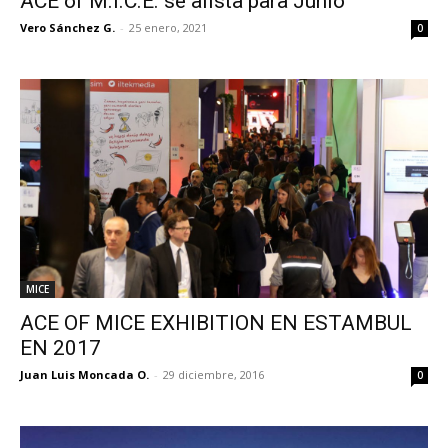
ACE of M.I.C.E. se alista para Junio
Vero Sánchez G.
-
25 enero, 2021
0
MICE
ACE OF MICE EXHIBITION EN ESTAMBUL
EN 2017
Juan Luis Moncada O.
-
29 diciembre, 2016
0