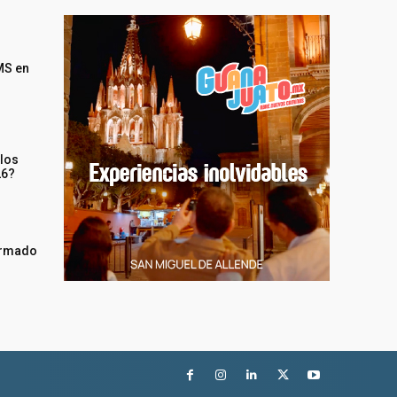
MS en
 los
26?
irmado