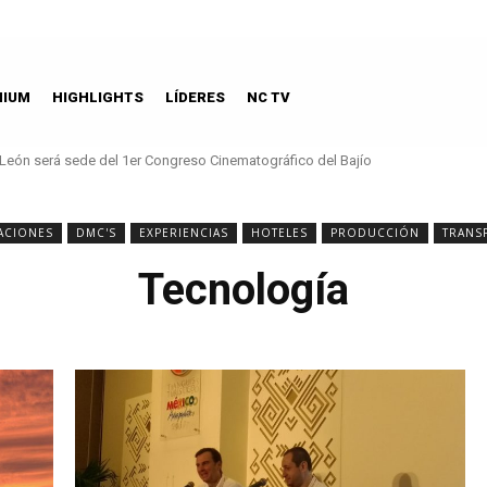
MIUM
HIGHLIGHTS
LÍDERES
NC TV
León será sede del 1er Congreso Cinematográfico del Bajío
ACIONES
DMC'S
EXPERIENCIAS
HOTELES
PRODUCCIÓN
TRANS
Tecnología