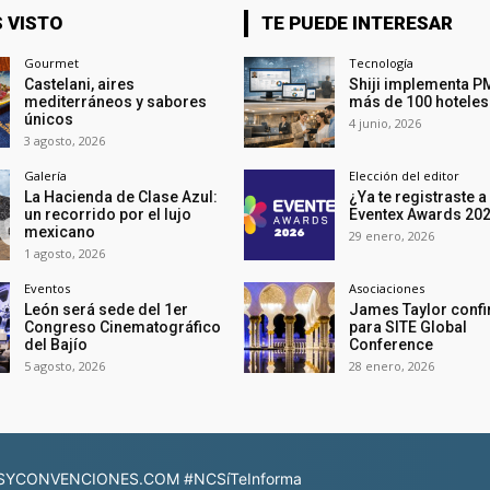
 VISTO
TE PUEDE INTERESAR
Gourmet
Tecnología
Castelani, aires
Shiji implementa P
mediterráneos y sabores
más de 100 hoteles
únicos
4 junio, 2026
3 agosto, 2026
Galería
Elección del editor
La Hacienda de Clase Azul:
¿Ya te registraste a
un recorrido por el lujo
Eventex Awards 20
mexicano
29 enero, 2026
1 agosto, 2026
Eventos
Asociaciones
León será sede del 1er
James Taylor conf
Congreso Cinematográfico
para SITE Global
del Bajío
Conference
5 agosto, 2026
28 enero, 2026
YCONVENCIONES.COM #NCSíTeInforma