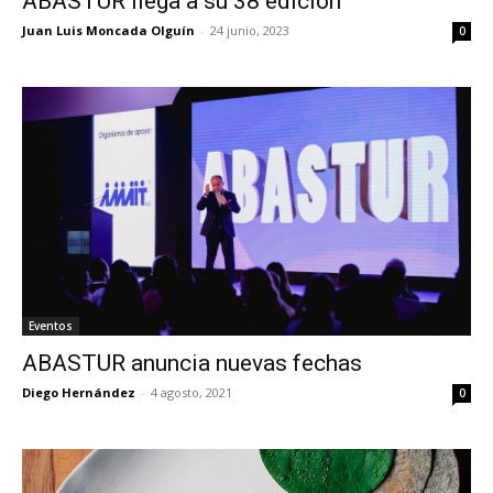
ABASTUR llega a su 38 edición
Juan Luis Moncada Olguín
-
24 junio, 2023
0
Eventos
ABASTUR anuncia nuevas fechas
Diego Hernández
-
4 agosto, 2021
0